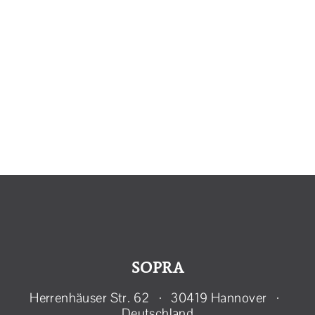
Jobst
Hirschfeld
Mediation
Beratung
Coaching
SOPRA
Herrenhäuser Str. 62 · 30419 Hannover ·
Deutschland