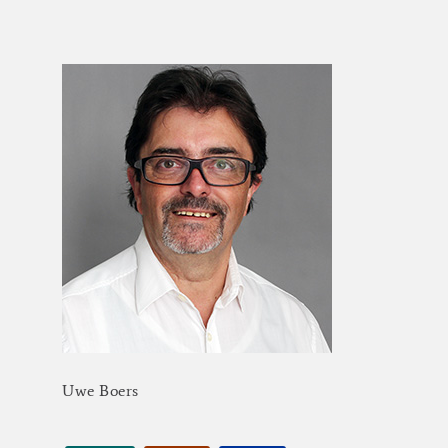
Uwe
Boers